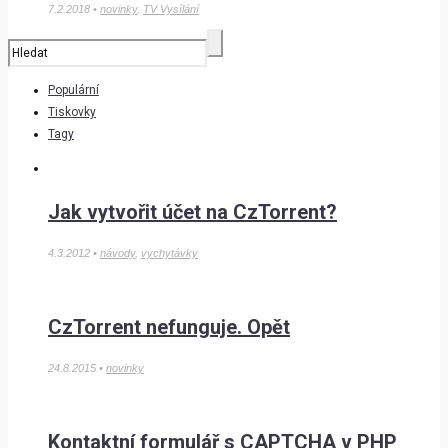
7.2.2018 •
novinky
,
TV Vysílání
Populární
Tiskovky
Tagy
Jak vytvořit účet na CzTorrent?
4.3.2012 •
návody
,
vychytávky
CzTorrent nefunguje. Opět
24.8.2015 •
novinky
Kontaktní formulář s CAPTCHA v PHP