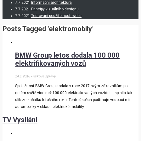
7.7.2021
Informační architektura
7.7.2021
Principy vizuálního designu
7.7.2021
Testování použitelnosti webu
Posts Tagged ‘elektromobily’
BMW Group letos dodala 100 000
elektrifikovaných vozů
14.1.2018 •
tiskové zprávy
Společnost BMW Group dodala v roce 2017 svým zákazníkům po
celém světě více než 100 000 elektrifikovaných vozidel a splnila tak
slib ze začátku letošního roku. Tento úspěch podtrhuje vedoucí roli
automobilky v oblasti elektrické mobility.
TV Vysílání