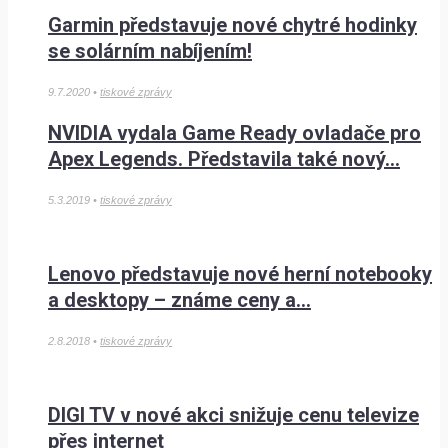
Garmin představuje nové chytré hodinky
se solárním nabíjením!
9.7.2020 •
tiskové zprávy
NVIDIA vydala Game Ready ovladače pro
Apex Legends. Představila také nový...
5.3.2019 •
tiskové zprávy
Lenovo představuje nové herní notebooky
a desktopy – známe ceny a...
2.8.2018 •
tiskové zprávy
DIGI TV v nové akci snižuje cenu televize
přes internet