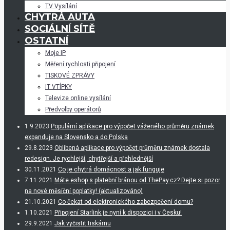
TV Vysílání
CHYTRÁ AUTA
SOCIÁLNÍ SÍTĚ
OSTATNÍ
Moje IP
Měření rychlosti připojení
TISKOVÉ ZPRÁVY
IT VTÍPKY
Televize online vysílání
Předvolby operátorů
1.9.2023
Populární aplikace pro výpočet váženého průměru známek
expanduje na Slovensko a do Polska
29.8.2023
Oblíbená aplikace pro výpočet průměru známek dostala
redesign. Je rychlejší, chytřejší a přehlednější
30.11.2021
Co je chytrá domácnost a jak funguje
7.11.2021
Máte eshop s platební bránou od ThePay.cz? Dejte si pozor
na nové měsíční poplatky! (aktualizováno)
21.10.2021
Co čekat od elektronického zabezpečení domu?
1.10.2021
Připojení Starlink je nyní k dispozici i v Česku!
29.9.2021
Jak vyčistit tiskárnu