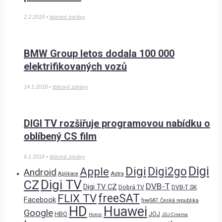
2.2.2018 •
tiskové zprávy
BMW Group letos dodala 100 000
elektrifikovaných vozů
14.1.2018 •
tiskové zprávy
DIGI TV rozšiřuje programovou nabídku o
oblíbený CS film
6.1.2018 •
tiskové zprávy
Digi
Digi
Digi2go
Apple
Android
Astra
Aplikace
Digi TV
CZ
DVB-T
Digi TV CZ
Dobrá TV
DVB-T SK
freeSAT
FLIX TV
Facebook
freeSAT Česká republika
HD
Huawei
Google
HBO
JOJ
Honor
JOJ Cinema