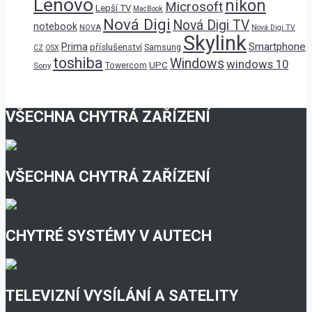
Lenovo
nikon
Microsoft
Lepší TV
MacBook
Nová Digi
Nová Digi TV
notebook
NOVA
Nová Digi TV
Skylink
Prima
Smartphone
příslušenství
Samsung
CZ
OSX
toshiba
Windows
windows 10
UPC
Sony
Towercom
VŠECHNA CHYTRÁ ZAŘÍZENÍ
VŠECHNA CHYTRÁ ZAŘÍZENÍ
CHYTRÉ SYSTÉMY V AUTECH
TELEVIZNÍ VYSÍLÁNÍ A SATELITY