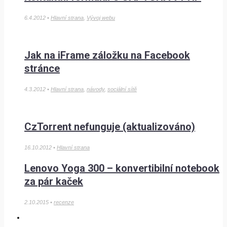
6.4.2012 •
Hlavní strana
,
Vývoj webu
Jak na iFrame záložku na Facebook
stránce
4.3.2012 •
Hlavní strana
,
návody
,
sociální sítě
CzTorrent nefunguje (aktualizováno)
16.10.2012 •
Hlavní strana
Lenovo Yoga 300 – konvertibilní notebook
za pár kaček
2.10.2015 •
recenze