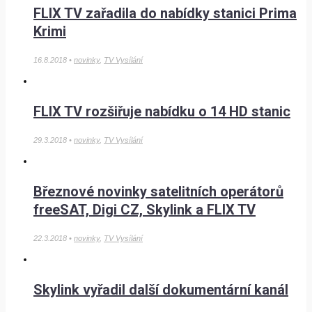
FLIX TV zařadila do nabídky stanici Prima
Krimi
16.8.2018 •
novinky
,
TV Vysílání
FLIX TV rozšiřuje nabídku o 14 HD stanic
29.3.2018 •
novinky
,
TV Vysílání
Březnové novinky satelitních operátorů
freeSAT, Digi CZ, Skylink a FLIX TV
22.3.2018 •
novinky
,
TV Vysílání
Skylink vyřadil další dokumentární kanál