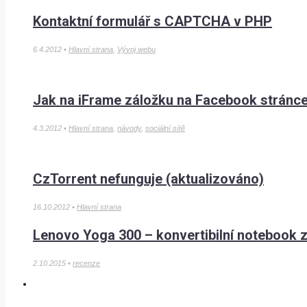
Kontaktní formulář s CAPTCHA v PHP
6.4.2012 •
Hlavní strana
,
Vývoj webu
Jak na iFrame záložku na Facebook stránc
4.3.2012 •
Hlavní strana
,
návody
,
sociální sítě
CzTorrent nefunguje (aktualizováno)
16.10.2012 •
Hlavní strana
Lenovo Yoga 300 – konvertibilní notebook 
2.10.2015 •
recenze