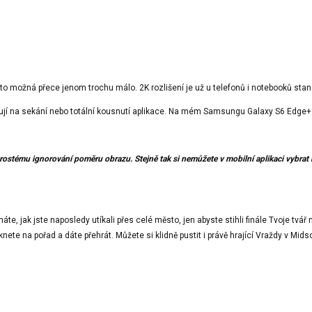
e to možná přece jenom trochu málo. 2K rozlišení je už u telefonů i notebooků sta
žují na sekání nebo totální kousnutí aplikace. Na mém Samsungu Galaxy S6 Edge+ 
stému ignorování poměru obrazu. Stejně tak si nemůžete v mobilní aplikaci vybrat kv
, jak jste naposledy utíkali přes celé město, jen abyste stihli finále Tvoje tvá
liknete na pořad a dáte přehrát. Můžete si klidně pustit i právě hrající Vraždy v M