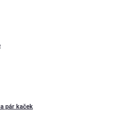
e
za pár kaček