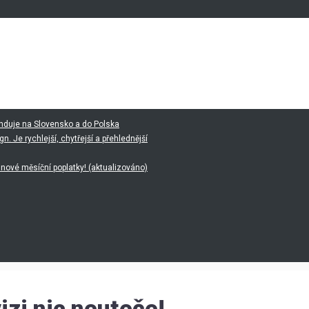
nduje na Slovensko a do Polska
 Je rychlejší, chytřejší a přehlednější
 nové měsíční poplatky! (aktualizováno)
izi nic neuteče!