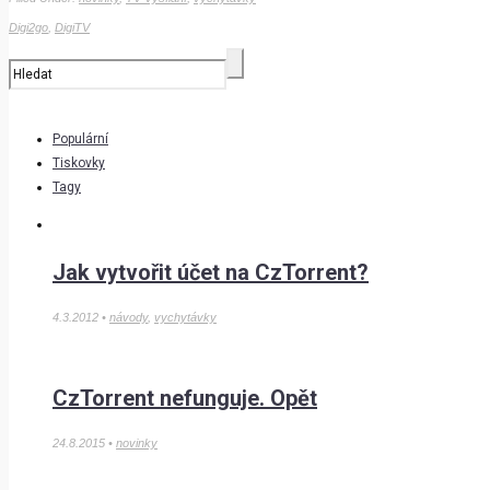
Digi2go
,
DigiTV
Populární
Tiskovky
Tagy
Jak vytvořit účet na CzTorrent?
4.3.2012 •
návody
,
vychytávky
CzTorrent nefunguje. Opět
24.8.2015 •
novinky