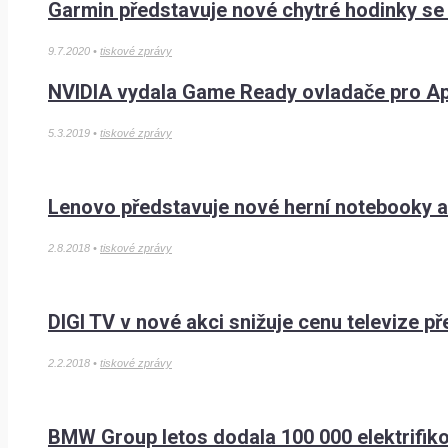
Garmin představuje nové chytré hodinky se 
9.7.2020 •
tiskové zprávy
NVIDIA vydala Game Ready ovladače pro Ape
5.3.2019 •
tiskové zprávy
Lenovo představuje nové herní notebooky a
2.8.2018 •
tiskové zprávy
DIGI TV v nové akci snižuje cenu televize př
2.2.2018 •
tiskové zprávy
BMW Group letos dodala 100 000 elektrifik