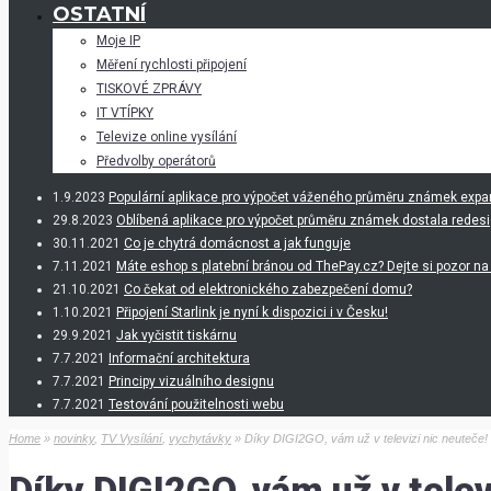
OSTATNÍ
Moje IP
Měření rychlosti připojení
TISKOVÉ ZPRÁVY
IT VTÍPKY
Televize online vysílání
Předvolby operátorů
1.9.2023
Populární aplikace pro výpočet váženého průměru známek expa
29.8.2023
Oblíbená aplikace pro výpočet průměru známek dostala redesign.
30.11.2021
Co je chytrá domácnost a jak funguje
7.11.2021
Máte eshop s platební bránou od ThePay.cz? Dejte si pozor na
21.10.2021
Co čekat od elektronického zabezpečení domu?
1.10.2021
Připojení Starlink je nyní k dispozici i v Česku!
29.9.2021
Jak vyčistit tiskárnu
7.7.2021
Informační architektura
7.7.2021
Principy vizuálního designu
7.7.2021
Testování použitelnosti webu
Home
»
novinky
,
TV Vysílání
,
vychytávky
» Díky DIGI2GO, vám už v televizi nic neuteče!
Díky DIGI2GO, vám už v telev