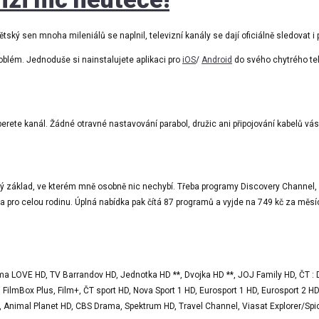
ětský sen mnoha mileniálů se naplnil, televizní kanály se dají oficiálně sledovat i 
roblém. Jednoduše si nainstalujete aplikaci pro
iOS
/
Android
do svého chytrého tele
erete kanál. Žádné otravné nastavování parabol, družic ani připojování kabelů vá
ný základ, ve kterém mně osobně nic nechybí. Třeba programy Discovery Channel, 
lba pro celou rodinu. Úplná nabídka pak čítá 87 programů a vyjde na 749 kč za měsí
a LOVE HD, TV Barrandov HD, Jednotka HD **, Dvojka HD **, JOJ Family HD, ČT : 
lmBox Plus, Film+, ČT sport HD, Nova Sport 1 HD, Eurosport 1 HD, Eurosport 2 HD
 Animal Planet HD, CBS Drama, Spektrum HD, Travel Channel, Viasat Explorer/Spice