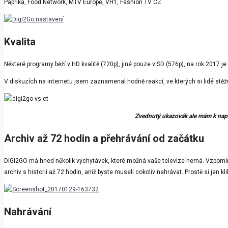
Paprika, Food Network, MTV Europe, VH1, Fashion TV CZ
Kvalita
Některé programy běží v HD kvalitě (720p), jiné pouze v SD (576p), na rok 2017 j
V diskuzích na internetu jsem zaznamenal hodně reakcí, ve kterých si lidé stě
Zvednutý ukazovák ale mám k napro
Archiv až 72 hodin a přehrávání od začátku
DIGI2GO má hned několik vychytávek, které možná vaše televize nemá. Vzpomínáte
archiv s historií až 72 hodin, aniž byste museli cokoliv nahrávat. Prostě si jen k
Nahrávání