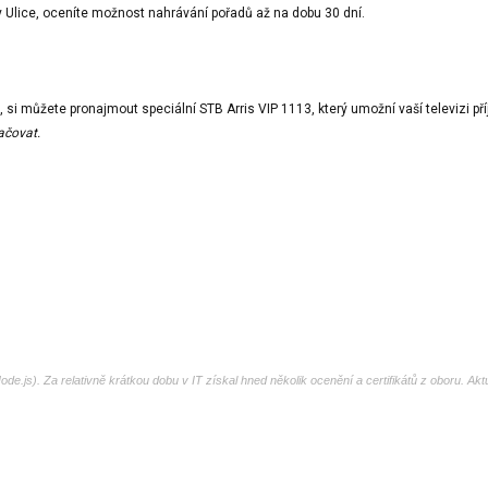
ly Ulice, oceníte možnost nahrávání pořadů až na dobu 30 dní.
ě, si můžete pronajmout speciální STB Arris VIP 1113, který umožní vaší televizi př
ačovat.
de.js). Za relativně krátkou dobu v IT získal hned několik ocenění a certifikátů z oboru. Ak