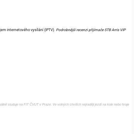
íjem internetového vysílání (IPTV).
Podrobnější recenzi přijímače STB Arris VIP
tuálně studuje na FIT ČVUT v Praze. Ve volných chvílích nejraději jezdí na kole nebo hraje