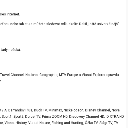
přes internet.
fonu nebo tabletu a můžete sledovat odkudkoliv. Další, ještě univerzálnější
s tady nečeká.
Travel Channel, National Geographic, MTV Europe a Viasat Explorer opravdu
c.
D / A, Barrandov Plus, Duck TV, Minimax, Nickelodeon, Disney Channel, Nova
, Sport1, Sport2, Dorcel TV, Prima ZOOM HD, Discovery Channel HD, ID XTRA HD,
, Viasat History, Viasat Nature, Fishing and Hunting, Óčko TV, Šlágr TV, TV