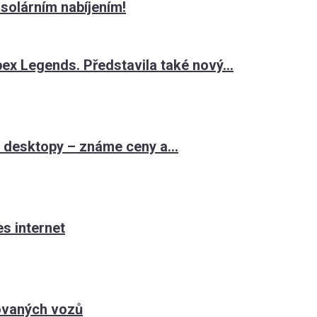
solárním nabíjením!
x Legends. Představila také nový...
 desktopy – známe ceny a...
es internet
ovaných vozů