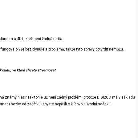
ndardem a 4K taktéž není žádná rarita.
fungovalo vše bez plynule a problémů, takže tyto zprávy potvrdit nemůžu.
alitu, ve které chcete streamovat.
ř má známý hlas? Tak tohle už není žádný problém, protože DIGI2GO má v základu
idsomeru hezky od začátku, abyste nepřišli o klíčovou úvodní scénku.