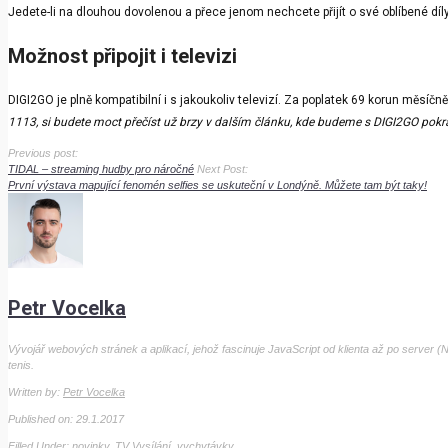
Jedete-li na dlouhou dovolenou a přece jenom nechcete přijít o své oblíbené dí
Možnost připojit i televizi
DIGI2GO je plně kompatibilní i s jakoukoliv televizí. Za poplatek 69 korun měsíčn
1113, si budete moct přečíst už brzy v dalším článku, kde budeme s DIGI2GO pokr
Previous post:
TIDAL – streaming hudby pro náročné
Next Post:
První výstava mapující fenomén selfies se uskuteční v Londýně. Můžete tam být taky!
Petr Vocelka
Vývojář webových stránek a aplikací, jehož fascinuje JavaScript od klienta až po server (No
tenis.
Written by:
Petr Vocelka
Published on: 29.1.2017
Filled Under:
novinky
,
TV Vysílání
,
vychytávky