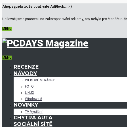
Ahoj, vypadá to, že používáte AdBlock... :-)
Usilovně jsme pracovali na zakomponování reklamy, aby nebyla pro čtenáře rušiv
MENU
MENU
RECENZE
NÁVODY
WEBOVÉ STRÁNKY
FOTO
LINUX
Windows 8
NOVINKY
TV Vysílání
CHYTRÁ AUTA
SOCIÁLNÍ SÍTĚ