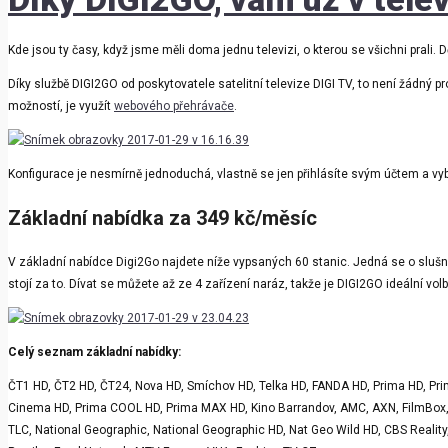
Kde jsou ty časy, když jsme měli doma jednu televizi, o kterou se všichni prali. D
Díky službě DIGI2GO od poskytovatele satelitní televize DIGI TV, to není žádný p
možností, je využít
webového přehrávače
.
Konfigurace je nesmírně jednoduchá, vlastně se jen přihlásíte svým účtem a vyb
Základní nabídka za 349 kč/měsíc
V základní nabídce Digi2Go najdete níže vypsaných 60 stanic. Jedná se o sluš
stojí za to. Dívat se můžete až ze 4 zařízení naráz, takže je DIGI2GO ideální vo
Celý seznam základní nabídky:
ČT1 HD, ČT2 HD, ČT24, Nova HD, Smíchov HD, Telka HD, FANDA HD, Prima HD, Prim
Cinema HD, Prima COOL HD, Prima MAX HD, Kino Barrandov, AMC, AXN, FilmBox, Fi
TLC, National Geographic, National Geographic HD, Nat Geo Wild HD, CBS Reality,