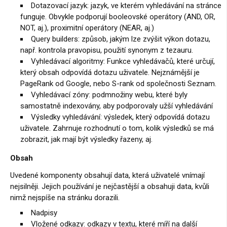
Dotazovací jazyk: jazyk, ve kterém vyhledávání na stránce
funguje. Obvykle podporují booleovské operátory (AND, OR,
NOT, aj.), proximitní operátory (NEAR, aj.)
Query builders: způsob, jakým lze zvýšit výkon dotazu,
např. kontrola pravopisu, použití synonym z tezauru.
Vyhledávací algoritmy: Funkce vyhledávačů, které určují,
který obsah odpovídá dotazu uživatele. Nejznámější je
PageRank od Google, nebo S-rank od společnosti Seznam.
Vyhledávací zóny: podmnožiny webu, které byly
samostatně indexovány, aby podporovaly užší vyhledávání
Výsledky vyhledávání: výsledek, který odpovídá dotazu
uživatele. Zahrnuje rozhodnutí o tom, kolik výsledků se má
zobrazit, jak mají být výsledky řazeny, aj.
Obsah
Uvedené komponenty obsahují data, která uživatelé vnímají
nejsilněji. Jejich používání je nejčastější a obsahuji data, kvůli
nimž nejspíše na stránku dorazili.
Nadpisy
Vložené odkazy: odkazy v textu, které míří na další