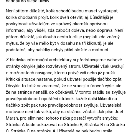
nedošli do slepé uličky.
Není přitom důležité, kolik schodů budou muset vystoupat,
kolika chodbami projít, kolik dveří otevřít, aj. Důležitější je
poskytnout uživatelům ve správný okamžik správnou
informaci, aby věděli, zda zabočit doleva, nebo doprava. Není
přitom důležité, jak dlouhá cesta k cíli je (neplatí zde známý
mýtus, že by vše mělo být v dosahu na tři kliknutí), je ale
podstatné, aby nabídky nebyly příliš složité a matoucí.
Z hlediska informační architektury si představujeme webové
stránky obvykle jako rozvětvený strom. Uživatelé však uvažují
o možnostech navigace, kterou právě vidí nebo již použili.
Kritická situace nastane, pokud uživatel použije tlačítko zpět.
Obvykle to totiž neznamená, že se vracejí o úroveň výše, ale
že na stránce nenašli, co očekávali. V tomto stádiu se zvyšuje
pravděpodobnost opuštění stránek, každé další kliknutí na
tlačítko zpět pak tuto pravděpodobnost zvyšuje. Uživatelská
motivace není tak velká, aby na stránce zůstali. Jak píše Joel
Marsh, pro eliminaci tohoto rizika postačí vytvořit smyčku:
Stránka A bude odkazovat na Stránku B, Stránka B na Stránku
C, Stránka C na stránku A. Uživatelé se pak budou stále