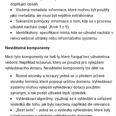
doplňující obsah.
Vložená metadata: informace, které mohou být použity
jako metadata, ale musí být nejdříve extrahována.
Sekvenční pomůcky: informace o tom, kde se v procesu
uživatel nachází (např. „Krok 3 z 9).
Identifikátory: specifikace místa, kde se uživatel nachází v
rámci webové stránky nebo informačního systému.
Neviditelné komponenty
Mezi tyto komponenty se řadí ty, které fungují bez uživatelova
vědomí. Například tezaurus, který se používá pro vylepšení
vyhledávacího dotazu. Neviditelné komponenty lze dělit na:
Řízené slovníky a tezaury: jedná se o předem určené
slovníky termínů, které popisují určitou doménu. Vyhledávací
systémy mohou vylepšit vyhledávací dotazy použitím
synonym, a tak podat uživateli lepší výsledek.
Vyhledávací algoritmy: využívají se k vyhledání a seřazení
výsledků dle toho, jak byly navrženy, například dle relevance.
„Best bets“ – jedná se o výsledky vyhledávání, které byly
ručně spojeny s nějakým vyhledávacím dotazem.