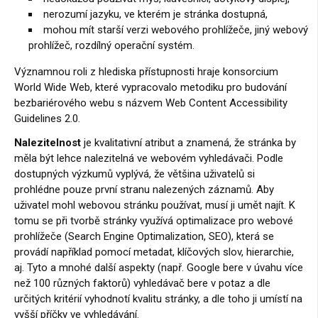
nerozumí jazyku, ve kterém je stránka dostupná,
mohou mít starší verzi webového prohlížeče, jiný webový
prohlížeč, rozdílný operační systém.
Významnou roli z hlediska přístupnosti hraje konsorcium
World Wide Web, které vypracovalo metodiku pro budování
bezbariérového webu s názvem Web Content Accessibility
Guidelines 2.0.
Nalezitelnost
je kvalitativní atribut a znamená, že stránka by
měla být lehce nalezitelná ve webovém vyhledávači. Podle
dostupných výzkumů vyplývá, že většina uživatelů si
prohlédne pouze první stranu nalezených záznamů. Aby
uživatel mohl webovou stránku používat, musí ji umět najít. K
tomu se při tvorbě stránky využívá optimalizace pro webové
prohlížeče (Search Engine Optimalization, SEO), která se
provádí například pomocí metadat, klíčových slov, hierarchie,
aj. Tyto a mnohé další aspekty (např. Google bere v úvahu více
než 100 různých faktorů) vyhledávač bere v potaz a dle
určitých kritérií vyhodnotí kvalitu stránky, a dle toho ji umístí na
vyšší příčky ve vyhledávání.