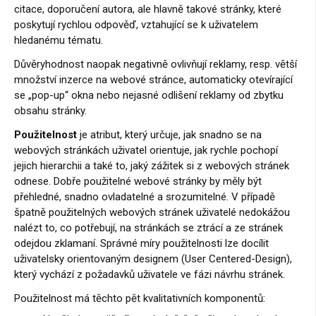
citace, doporučení autora, ale hlavně takové stránky, které
poskytují rychlou odpověď, vztahující se k uživatelem
hledanému tématu.
Důvěryhodnost naopak negativně ovlivňují reklamy, resp. větší
množství inzerce na webové stránce, automaticky otevírající
se „pop-up“ okna nebo nejasné odlišení reklamy od zbytku
obsahu stránky.
Použitelnost
je atribut, který určuje, jak snadno se na
webových stránkách uživatel orientuje, jak rychle pochopí
jejich hierarchii a také to, jaký zážitek si z webových stránek
odnese. Dobře použitelné webové stránky by měly být
přehledné, snadno ovladatelné a srozumitelné. V případě
špatně použitelných webových stránek uživatelé nedokážou
nalézt to, co potřebují, na stránkách se ztrácí a ze stránek
odejdou zklamaní. Správné míry použitelnosti lze docílit
uživatelsky orientovaným designem (User Centered-Design),
který vychází z požadavků uživatele ve fázi návrhu stránek.
Použitelnost má těchto pět kvalitativních komponentů: