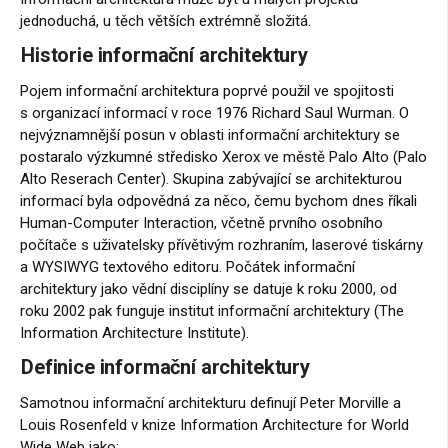
jednoduchá, u těch větších extrémně složitá.
Historie informační architektury
Pojem informační architektura poprvé použil ve spojitosti
s organizací informací v roce 1976 Richard Saul Wurman. O
nejvýznamnější posun v oblasti informační architektury se
postaralo výzkumné středisko Xerox ve městě Palo Alto (Palo
Alto Reserach Center). Skupina zabývající se architekturou
informací byla odpovědná za něco, čemu bychom dnes říkali
Human-Computer Interaction, včetně prvního osobního
počítače s uživatelsky přívětivým rozhraním, laserové tiskárny
a WYSIWYG textového editoru. Počátek informační
architektury jako vědní disciplíny se datuje k roku 2000, od
roku 2002 pak funguje institut informační architektury (The
Information Architecture Institute).
Definice informační architektury
Samotnou informační architekturu definují Peter Morville a
Louis Rosenfeld v knize Information Architecture for World
Wide Web jako: