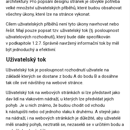
architektury. Pro popsání designu stránek je obvykle potřeba
velké množství uživatelských příběhů, které budou obsahovat
všechny úkony, které lze na stránce vykonat.
Cílem uživatelských příběhů není tyto úkony navrhovat nebo
řešit. Mají pouze popsat tzv. uživatelský tok (tj. posloupnost
uživatelových rozhodnutí), který bude dále specifikován
v podkapitole 1.2.7. Správně navržený informační tok by měl
být jednoduchý a efektivní.
Uživatelský tok
Uživatelský tok je posloupnost rozhodnutí uživatele na
základě kterých se dostane z bodu A do bodu B a dosáhne
tak cíle své návštěvy na webové stránce.
Uživatelský tok na webových stránkách si lze představit jako
dav lidí na vlakovém nádraží, u kterých lze předvídat jejich
pohyb. Je u nich známo, že budou chodit od vchodu
k nástupišti nebo od jednoho vlaku k druhému. A stejně jako
na nádraží, i na webových stránkách je důležité, aby uživatelé
měli snadný pohyb, neztratili se, nezasekli se v určitém bodu a