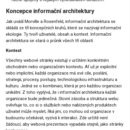
Koncepce informační architektury
Jak uvádí Morville a Rosenfeld, informační architektura se
skládá ze tří koncepčních kruhů, které se nazývají informační
ekologie. Ty tvoří uživatelé, obsah a kontext. Informační
architektura se stará o průnik všech tří oblastí.
Kontext
Všechny webové stránky existují v určitém konkrétním
obchodním nebo organizačním kontextu. Ať už je explicitní
nebo implicitní, každá organizace má své cíle, poslání,
strategii, procesy, postupy, technologickou infrastrukturu a
kulturu. Jedná se o kombinaci, která je pro každou organizaci
unikátní. Z toho vyplývá, že i informační architektura každé
organizace bude jedinečná. Slovní zásoba a struktura webu
ovlivňuje to, co si o službách nebo nabízených produktech
uživatel může myslet, říká jim, co mohou od organizace v
budoucnu očekávat, vyzívá k interakci. Zde určitě není
žádoucí, aby webová prezentace vypadala stejně, jako stránky