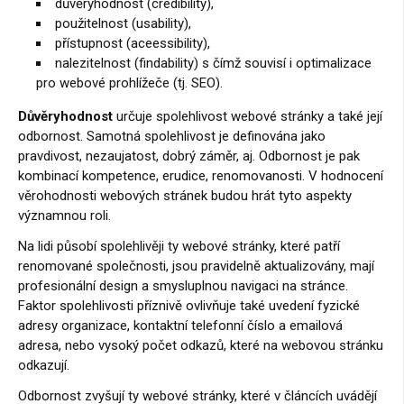
důvěryhodnost (credibility),
použitelnost (usability),
přístupnost (aceessibility),
nalezitelnost (findability) s čímž souvisí i optimalizace
pro webové prohlížeče (tj. SEO).
Důvěryhodnost
určuje spolehlivost webové stránky a také její
odbornost. Samotná spolehlivost je definována jako
pravdivost, nezaujatost, dobrý záměr, aj. Odbornost je pak
kombinací kompetence, erudice, renomovanosti. V hodnocení
věrohodnosti webových stránek budou hrát tyto aspekty
významnou roli.
Na lidi působí spolehlivěji ty webové stránky, které patří
renomované společnosti, jsou pravidelně aktualizovány, mají
profesionální design a smysluplnou navigaci na stránce.
Faktor spolehlivosti příznivě ovlivňuje také uvedení fyzické
adresy organizace, kontaktní telefonní číslo a emailová
adresa, nebo vysoký počet odkazů, které na webovou stránku
odkazují.
Odbornost zvyšují ty webové stránky, které v článcích uvádějí