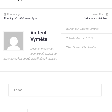
Previous post:
Next Post:
Principy vizuálního designu
Jak vyčistit tiskárnu
Written by:
Vojtěch Vymětal
Vojtěch
Vymětal
Published on: 7.7.2021
Filled Under:
Vývoj webu
Milovník moderních
technologií, blázen do
adrenalinových sportů a počítačový maniak.