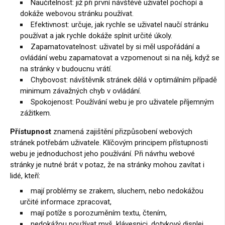
Naučitelnost: již při první návštěvě uživatel pochopí a
dokáže webovou stránku používat.
Efektivnost: určuje, jak rychle se uživatel naučí stránku
používat a jak rychle dokáže splnit určité úkoly.
Zapamatovatelnost: uživatel by si měl uspořádání a
ovládání webu zapamatovat a vzpomenout si na něj, když se
na stránky v budoucnu vrátí.
Chybovost: návštěvník stránek dělá v optimálním případě
minimum závažných chyb v ovládání.
Spokojenost: Používání webu je pro uživatele příjemným
zážitkem.
Přístupnost
znamená zajištění přizpůsobení webových
stránek potřebám uživatele. Klíčovým principem přístupnosti
webu je jednoduchost jeho používání. Při návrhu webové
stránky je nutné brát v potaz, že na stránky mohou zavítat i
lidé, kteří:
mají problémy se zrakem, sluchem, nebo nedokážou
určité informace zpracovat,
mají potíže s porozuměním textu, čtením,
nedokážou používat myš, klávesnici, dotykový displej,