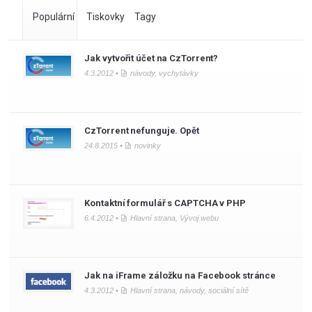
Populární
Tiskovky
Tagy
Jak vytvořit účet na CzTorrent?
4.3.2012 •
návody
,
vychytávky
CzTorrent nefunguje. Opět
24.8.2015 •
novinky
Kontaktní formulář s CAPTCHA v PHP
6.4.2012 •
Hlavní strana
,
Vývoj webu
Jak na iFrame záložku na Facebook stránce
4.3.2012 •
Hlavní strana
,
návody
,
sociální sítě