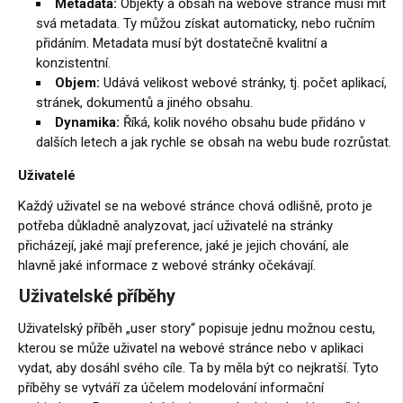
Metadata:
Objekty a obsah na webové stránce musí mít
svá metadata. Ty můžou získat automaticky, nebo ručním
přidáním. Metadata musí být dostatečně kvalitní a
konzistentní.
Objem:
Udává velikost webové stránky, tj. počet aplikací,
stránek, dokumentů a jiného obsahu.
Dynamika:
Říká, kolik nového obsahu bude přidáno v
dalších letech a jak rychle se obsah na webu bude rozrůstat.
Uživatelé
Každý uživatel se na webové stránce chová odlišně, proto je
potřeba důkladně analyzovat, jací uživatelé na stránky
přicházejí, jaké mají preference, jaké je jejich chování, ale
hlavně jaké informace z webové stránky očekávají.
Uživatelské příběhy
Uživatelský příběh „user story“ popisuje jednu možnou cestu,
kterou se může uživatel na webové stránce nebo v aplikaci
vydat, aby dosáhl svého cíle. Ta by měla být co nejkratší. Tyto
příběhy se vytváří za účelem modelování informační