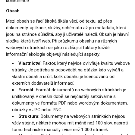
konkurence.
Obsah
Mezi obsah se řadí široká škála věcí, od textu, až přes
dokumenty, aplikace, služby, schémata až po metadata, která
jsou na stránce důležitá, aby ji uživatelé nalezli. Obsah je hlavní
složka, která tvoří web. Při průzkumu obsahu na různých
webových stránkách se jako rozlišující faktory každé
informační ekologie objevují následující aspekty:
Vlastnictví:
Faktor, který nejvíce ovlivňuje kvalitu webové
stránky. Je potřeba si odpovědět na otázky, kdo vytváří a
vlastní obsah a určit, kolik obsahu je licencováno od
externích dodavatelů informací.
Formát:
Formát dokumentů na webových stránkách je
unifikovaný, v dnešní době se nejčastěji setkáváme s
dokumenty ve formátu PDF nebo wordovým dokumentem,
obrázky v JPG nebo PNG.
Struktura:
Dokumenty na webových stránkách nejsou
vždy stejné, některé mohou mít méně než 100 slov, naproti
tomu technické manuály i více než 1 000 stránek.