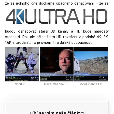
že se jednoho dne dočkáme opačného označování –
že se
budou označovat starší SD kanály a HD bude naprostý
standard. Pak ale přijde Ultra HD rozlišení v podobě 4K, 8K,
16K a tak dále… To je ovšem hra daleké budoucnosti.
Sport 2 HD
Travel Channel HD
Mooz Dance HD
Líbí se vám naše články?