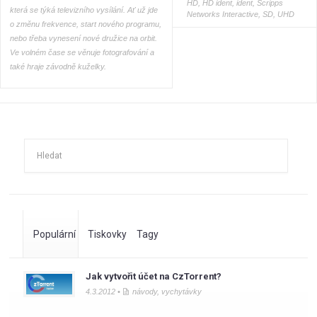
HD
,
HD ident
,
ident
,
Scripps
která se týká televizního vysílání. Ať už jde
Networks Interactive
,
SD
,
UHD
o změnu frekvence, start nového programu,
nebo třeba vynesení nové družice na orbit.
Ve volném čase se věnuje fotografování a
také hraje závodně kuželky.
Populární
Tiskovky
Tagy
Jak vytvořit účet na CzTorrent?
4.3.2012 •
návody
,
vychytávky