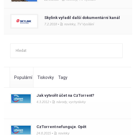
Skylink vyřadil další dokumentární kanál
7.2.2018 •
novinky
,
TV Vysílání
Populární
Tiskovky
Tagy
Jak vytvořit účet na CzTorrent?
4.3.2012 •
návody
,
vychytávky
CzTorrent nefunguje. Opět
24.8.2015 •
novinky