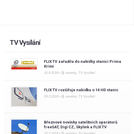
TV Vysílání
FLIX TV zařadila do nabídky stanici Prima
Krimi
16.8.2018 •
novinky
,
TV Vysílání
FLIX TV rozšiřuje nabídku o 14 HD stanic
29.3.2018 •
novinky
,
TV Vysílání
Březnové novinky satelitních operátorů
freeSAT, Digi CZ, Skylink a FLIX TV
22.3.2018 •
novinky
,
TV Vysílání