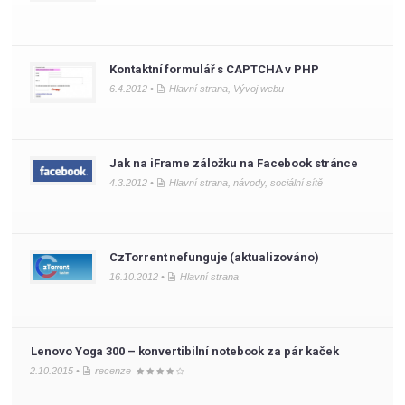
Kontaktní formulář s CAPTCHA v PHP
6.4.2012 •
Hlavní strana
,
Vývoj webu
Jak na iFrame záložku na Facebook stránce
4.3.2012 •
Hlavní strana
,
návody
,
sociální sítě
CzTorrent nefunguje (aktualizováno)
16.10.2012 •
Hlavní strana
Lenovo Yoga 300 – konvertibilní notebook za pár kaček
2.10.2015 •
recenze