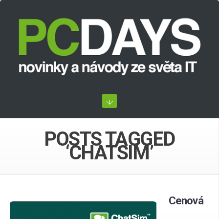
POSTS TAGGED
‘CHATSIM’
Cenová