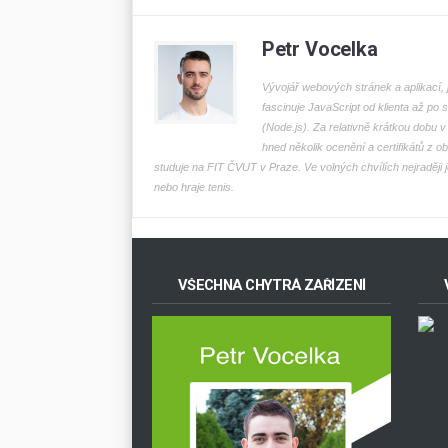
Petr Vocelka
Vývojář webových stránek a aplikací, 
fascinuje JavaScript od klienta až po 
(Node.js). Za relativně krátkou dobu v 
hned několik ocenění a certifikátů z o
studuje na FIT ČVUT v Praze. Ve volných chvílích nejraději j
nebo hraje tenis.
VŠECHNA CHYTRÁ ZAŘÍZENÍ