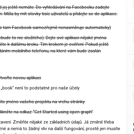
d jej ještě nemáte. Do vyhledávání na Facebooku zadejte
. Měla by mít stovky tisíc uživatelů a přidejte se do aplikace.
s tam Facebook samozřejmě nenasměruje automaticky)
ude to nic složitého). Dejte své aplikaci nějaké jména.
ěte k dalšímu kroku. Tím krokem je ověření. Pokud ještě
idáním mobilního telefonu, na které vám bude zaslán
ytvořte novou aplikaci
a „book“ není to podstatné pro naše účely
idíte jméno vašeho projektu na vrchu stránky.
kněte na odkaz “Get Started using open graph”
vení. Změňte nějaké ze základních údajů. Já změnil třeba
zné a nemá to žádný vliv na další fungování, prostě jen musíte