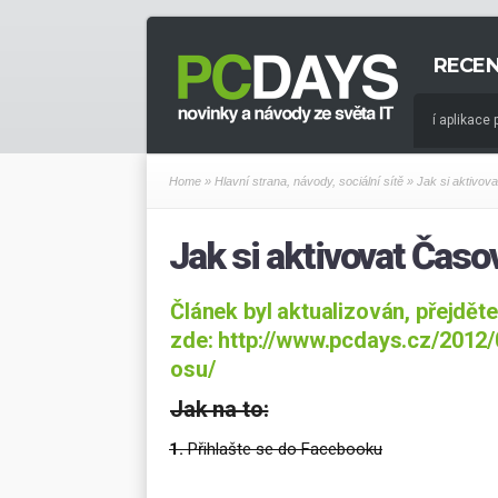
RECE
1.9.2023
Populární aplikace 
7.7.2021
Informační architekt
Home
»
Hlavní strana
,
návody
,
sociální sítě
» Jak si aktivov
Jak si aktivovat Časo
Článek byl aktualizován, přejdět
zde:
http://www.pcdays.cz/2012/
osu/
Jak na to:
1.
Přihlašte se do Facebooku