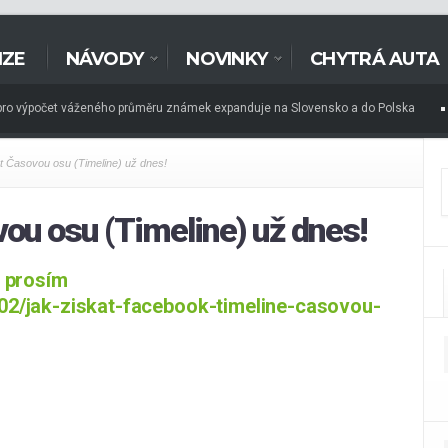
NZE
NÁVODY
NOVINKY
CHYTRÁ AUTA
pro výpočet váženého průměru známek expanduje na Slovensko a do Polska
ura
7.7.2021
Principy vizuálního designu
7.7.2021
Testování použit
at Časovou osu (Timeline) už dnes!
vou osu (Timeline) už dnes!
e prosím
02/jak-ziskat-facebook-timeline-casovou-