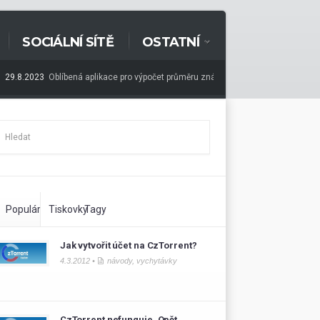
SOCIÁLNÍ SÍTĚ
OSTATNÍ
29.8.2023
Oblíbená aplikace pro výpočet průměru známek dostala redesign. Je rych
elnosti webu
Populární
Tiskovky
Tagy
Jak vytvořit účet na CzTorrent?
4.3.2012 •
návody
,
vychytávky
CzTorrent nefunguje. Opět