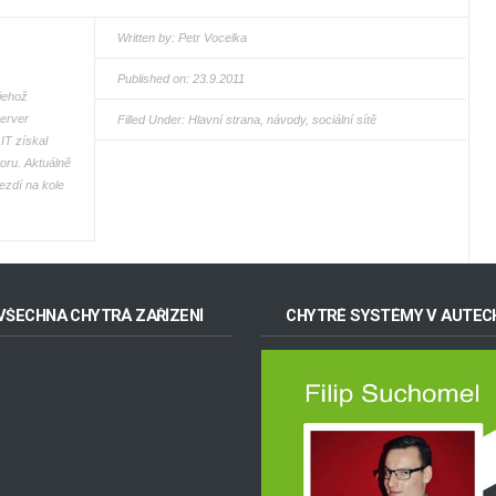
Written by:
Petr Vocelka
Published on: 23.9.2011
jehož
server
Filled Under:
Hlavní strana
,
návody
,
sociální sítě
IT získal
boru. Aktuálně
ezdí na kole
VŠECHNA CHYTRÁ ZAŘÍZENÍ
CHYTRÉ SYSTÉMY V AUTEC