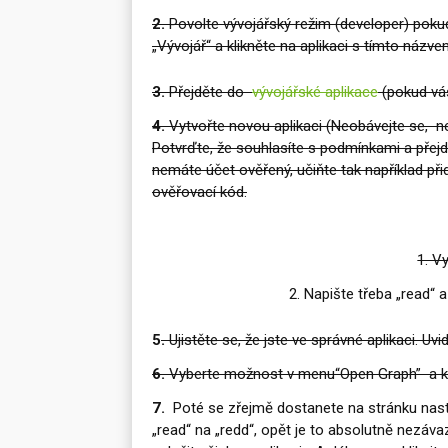
2.
Povolte vývojářský režim (developer) poku
„Vývojář“ a klikněte na aplikaci s tímto názvem
3.
Přejděte do
vývojářské aplikace
(pokud vá
4.
Vytvořte novou aplikaci (Neobávejte se, neb
Potvrďte, že souhlasíte s podmínkami a přejd
nemáte účet ověřený, učiňte tak například př
ověřovací kód.
1. V
2. Napište třeba „read“ 
5
.
Ujistěte se, že jste ve správné aplikaci. Uv
6.
Vyberte možnost v menu“Open Graph” a kli
7.
Poté se zřejmě dostanete na stránku nasta
„read“ na „redd“, opět je to absolutně nezáva