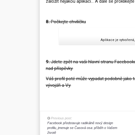
založit nějakou aplikaci… A dále se proklikejt
8.
Počkejte chviličku
Aplikace je vytvořená
9.
Jdete zpět na vaši hlavní stranu Facebook
nad příspěvky.
Váš profil poté může vypadat podobně jako t
vývojáři a Vy.
Previous post:
Facebook představuje radikálně nový design
profilu, jmenuje se Časová osa: příběh o Vašem
životě