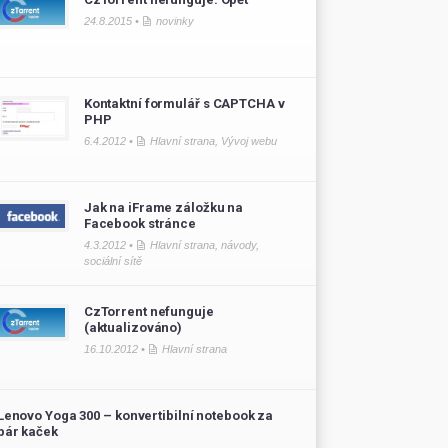
24.8.2015 •
novinky
Kontaktní formulář s CAPTCHA v
PHP
6.4.2012 •
Hlavní strana
,
Vývoj webu
Jak na iFrame záložku na
Facebook stránce
4.3.2012 •
Hlavní strana
,
návody
,
sociální sítě
CzTorrent nefunguje
(aktualizováno)
16.10.2012 •
Hlavní strana
Lenovo Yoga 300 – konvertibilní notebook za
pár kaček