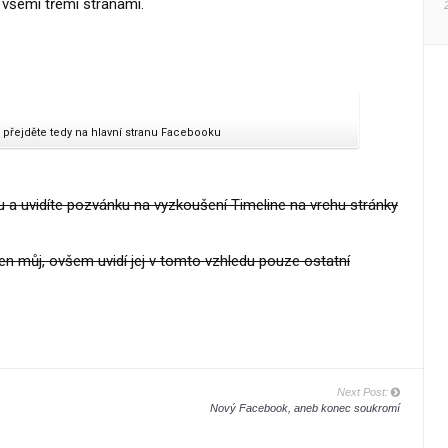
e všemi třemi stranami.
, přejděte tedy na hlavní stranu Facebooku
u a uvidíte pozvánku na vyzkoušení Timeline na vrchu stránky
en můj, ovšem uvidí jej v tomto vzhledu pouze ostatní
Next Post:
Nový Facebook, aneb konec soukromí