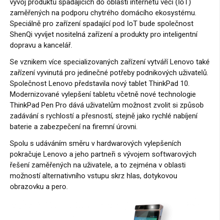
vývoj produktů spadajících do oblasti internetu věcí (IoT)
zaměřených na podporu chytrého domácího ekosystému.
Speciálně pro zařízení spadající pod IoT bude společnost
ShenQi vyvíjet nositelná zařízení a produkty pro inteligentní
dopravu a kancelář.
Se vznikem více specializovaných zařízení vytváří Lenovo také
zařízení vyvinutá pro jedinečné potřeby podnikových uživatelů.
Společnost Lenovo představila nový tablet ThinkPad 10.
Modernizované vylepšení tabletu včetně nové technologie
ThinkPad Pen Pro dává uživatelům možnost zvolit si způsob
zadávání s rychlostí a přesností, stejně jako rychlé nabíjení
baterie a zabezpečení na firemní úrovni.
Spolu s udáváním směru v hardwarových vylepšeních
pokračuje Lenovo a jeho partneři s vývojem softwarových
řešení zaměřených na uživatele, a to zejména v oblasti
možností alternativního vstupu skrz hlas, dotykovou
obrazovku a pero.