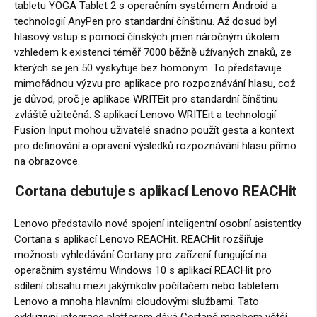
tabletu YOGA Tablet 2 s operačním systémem Android a
technologií AnyPen pro standardní čínštinu. Až dosud byl
hlasový vstup s pomocí čínských jmen náročným úkolem
vzhledem k existenci téměř 7000 běžně užívaných znaků, ze
kterých se jen 50 vyskytuje bez homonym. To představuje
mimořádnou výzvu pro aplikace pro rozpoznávání hlasu, což
je důvod, proč je aplikace WRITEit pro standardní čínštinu
zvláště užitečná. S aplikací Lenovo WRITEit a technologií
Fusion Input mohou uživatelé snadno použít gesta a kontext
pro definování a opravení výsledků rozpoznávání hlasu přímo
na obrazovce.
Cortana debutuje s aplikací Lenovo REACHit
Lenovo představilo nové spojení inteligentní osobní asistentky
Cortana s aplikací Lenovo REACHit. REACHit rozšiřuje
možnosti vyhledávání Cortany pro zařízení fungující na
operačním systému Windows 10 s aplikací REACHit pro
sdílení obsahu mezi jakýmkoliv počítačem nebo tabletem
Lenovo a mnoha hlavními cloudovými službami. Tato
exkluzivní integrace platforem dává Cortaně mnohem větší