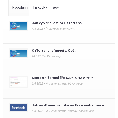
Populární
Tiskovky
Tagy
Jak vytvořit účet na CzTorrent?
4.3.2012 •
návody
,
vychytávky
CzTorrent nefunguje. Opět
24.8.2015 •
novinky
Kontaktní formulář s CAPTCHA v PHP
6.4.2012 •
Hlavní strana
,
Vývoj webu
Jak na iFrame záložku na Facebook stránce
4.3.2012 •
Hlavní strana
,
návody
,
sociální sítě