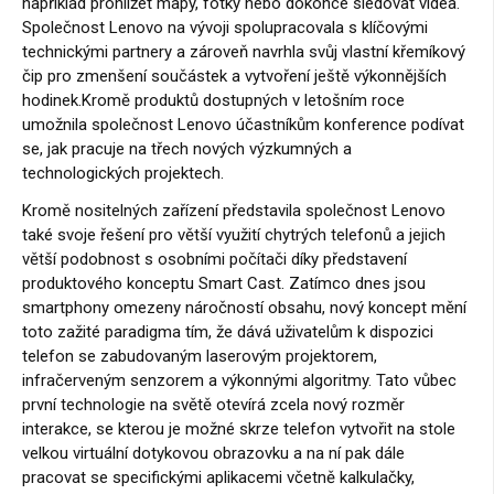
například prohlížet mapy, fotky nebo dokonce sledovat videa.
Společnost Lenovo na vývoji spolupracovala s klíčovými
technickými partnery a zároveň navrhla svůj vlastní křemíkový
čip pro zmenšení součástek a vytvoření ještě výkonnějších
hodinek.Kromě produktů dostupných v letošním roce
umožnila společnost Lenovo účastníkům konference podívat
se, jak pracuje na třech nových výzkumných a
technologických projektech.
Kromě nositelných zařízení představila společnost Lenovo
také svoje řešení pro větší využití chytrých telefonů a jejich
větší podobnost s osobními počítači díky představení
produktového konceptu Smart Cast. Zatímco dnes jsou
smartphony omezeny náročností obsahu, nový koncept mění
toto zažité paradigma tím, že dává uživatelům k dispozici
telefon se zabudovaným laserovým projektorem,
infračerveným senzorem a výkonnými algoritmy. Tato vůbec
první technologie na světě otevírá zcela nový rozměr
interakce, se kterou je možné skrze telefon vytvořit na stole
velkou virtuální dotykovou obrazovku a na ní pak dále
pracovat se specifickými aplikacemi včetně kalkulačky,