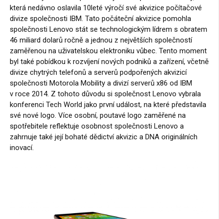
která nedávno oslavila 10leté výročí své akvizice počítačové
divize společnosti IBM. Tato počáteční akvizice pomohla
společnosti Lenovo stát se technologickým lídrem s obratem
46 miliard dolarů ročně a jednou z největších společností
zaměřenou na uživatelskou elektroniku vůbec. Tento moment
byl také pobídkou k rozvíjení nových podniků a zařízení, včetně
divize chytrých telefonů a serverů podpořených akvizicí
společnosti Motorola Mobility a divizí serverů x86 od IBM
v roce 2014. Z tohoto důvodu si společnost Lenovo vybrala
konferenci Tech World jako první událost, na které představila
své nové logo. Více osobní, poutavé logo zaměřené na
spotřebitele reflektuje osobnost společnosti Lenovo a
zahrnuje také její bohaté dědictví akvizic a DNA originálních
inovací.