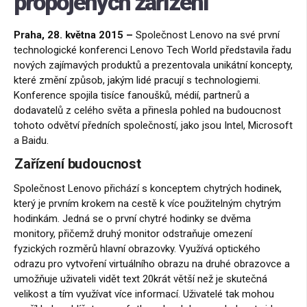
propojených zařízení
Praha, 28. května
2015 –
Společnost Lenovo na své první
technologické konferenci Lenovo Tech World představila řadu
nových zajímavých produktů a prezentovala unikátní koncepty,
které změní způsob, jakým lidé pracují s technologiemi.
Konference spojila tisíce fanoušků, médií, partnerů a
dodavatelů z celého světa a přinesla pohled na budoucnost
tohoto odvětví předních společností, jako jsou Intel, Microsoft
a Baidu.
Zařízení budoucnost
Společnost Lenovo přichází s konceptem chytrých hodinek,
který je prvním krokem na cestě k více použitelným chytrým
hodinkám. Jedná se o první chytré hodinky se dvěma
monitory, přičemž druhý monitor odstraňuje omezení
fyzických rozměrů hlavní obrazovky. Využívá optického
odrazu pro vytvoření virtuálního obrazu na druhé obrazovce a
umožňuje uživateli vidět text 20krát větší než je skutečná
velikost a tím využívat více informací. Uživatelé tak mohou