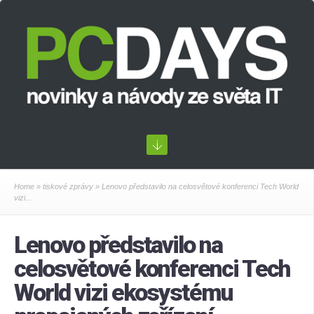
Home
»
tiskové zprávy
» Lenovo představilo na celosvětové konferenci Tech World
vizi...
Lenovo představilo na
celosvětové konferenci Tech
World vizi ekosystému