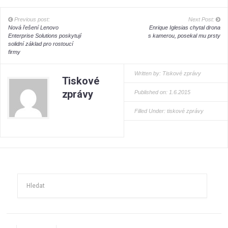
Previous post:
Next Post:
Nová řešení Lenovo
Enrique Iglesias chytal drona
Enterprise Solutions poskytují
s kamerou, posekal mu prsty
solidní základ pro rostoucí
firmy
Written by:
Tiskové zprávy
Tiskové
zprávy
Published on: 1.6.2015
Filled Under:
tiskové zprávy