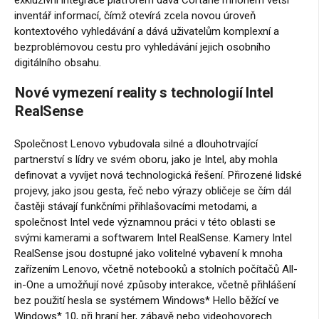
inventář informací, čímž otevírá zcela novou úroveň
kontextového vyhledávání a dává uživatelům komplexní a
bezproblémovou cestu pro vyhledávání jejich osobního
digitálního obsahu.
Nové vymezení reality s technologií Intel
RealSense
Společnost Lenovo vybudovala silné a dlouhotrvající
partnerství s lídry ve svém oboru, jako je Intel, aby mohla
definovat a vyvíjet nová technologická řešení. Přirozené lidské
projevy, jako jsou gesta, řeč nebo výrazy obličeje se čím dál
častěji stávají funkčními přihlašovacími metodami, a
společnost Intel vede významnou práci v této oblasti se
svými kamerami a softwarem Intel RealSense. Kamery Intel
RealSense jsou dostupné jako volitelné vybavení k mnoha
zařízením Lenovo, včetně notebooků a stolních počítačů All-
in-One a umožňují nové způsoby interakce, včetně přihlášení
bez použití hesla se systémem Windows* Hello běžící ve
Windows* 10, při hraní her, zábavě nebo videohovorech.