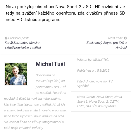
Nova poskytuje distribuci Nova Sport 2 v SD i HD rozlišení. Je
tedy na zvážení každého operátora, zda divákům přinese SD
nebo HD distribuci programu.
Previous post:
Next Post:
Kanál Barrandov Muzika
Zcela nový Skype pro iOS a
zahájil pravidelné vysílání
Android
Written by:
Michal Tušl
Michal Tušl
Published on: 5.9.2015
Specialista na
televizní vysílání, od
Filled Under:
novinky
,
TV
Vysílání
pozemního DVB-T až
po satelitní. Neunikne
Nova Group
,
Nova Sport
,
Nova
mu žádná důležitá novinka nebo změna,
Sport 1
,
Nova Sport 2
,
O2TV
,
která se týká televizního vysílání. Ať už jde
UPC
,
UPC Česká republika
o změnu frekvence, start nového programu,
nebo třeba vynesení nové družice na orbit.
Ve volném čase se věnuje fotografování a
také hraje závodně kuželky.