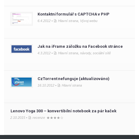
Kontaktní formulář s CAPTCHA v PHP
6.4.2012 •
Hlavní strana
,
Vývoj webu
Jak na iFrame záložku na Facebook stránce
4.3.2012 •
Hlavní strana
,
návody
,
sociální sítě
CzTorrent nefunguje (aktualizováno)
16.10.2012 •
Hlavní strana
Lenovo Yoga 300 – konvertibilní notebook za pár kaček
2.10.2015 •
recenze