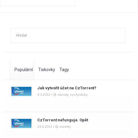
Populární
Tiskovky
Tagy
Jak vytvořit účet na CzTorrent?
4.3.2012 •
návody
,
vychytávky
CzTorrent nefunguje. Opět
24.8.2015 •
novinky